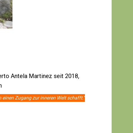
rto Antela Martinez seit 2018,
n
 einen Zugang zur inneren Welt schafft.“