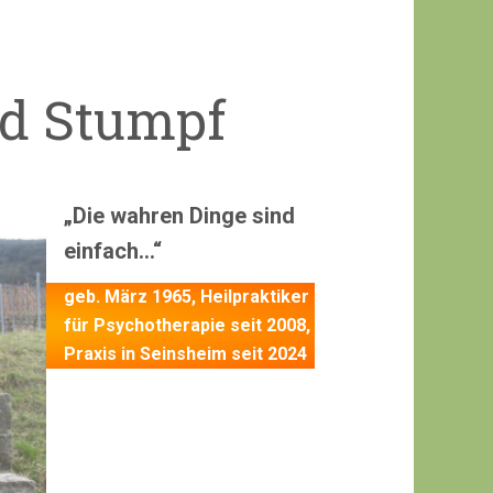
ld Stumpf
„Die wahren Dinge sind
einfach…“
geb. März 1965, Heilpraktiker
für Psychotherapie seit 2008,
Praxis in Seinsheim seit 2024