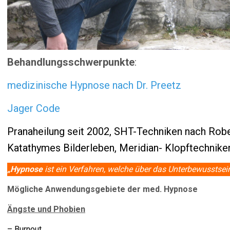
Behandlungsschwerpunkte
:
medizinische Hypnose nach Dr. Preetz
Jager Code
Pranaheilung seit 2002, SHT-Techniken nach Robe
Katathymes Bilderleben, Meridian- Klopftechnike
„Hypnose
ist ein Verfahren, welche über das Unterbewusstsein
Mögliche Anwendungsgebiete
der med. Hypnose
Ängste und Phobien
– Burnout